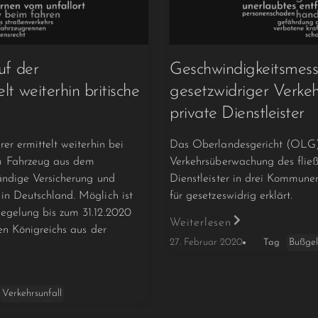
uf der
Geschwindigkeitsmes
lt weiterhin britische
gesetzwidriger Verke
private Dienstleister
er ermittelt weiterhin bei
Das Oberlandesgericht (OLG) 
m Fahrzeug aus dem
Verkehrsüberwachung des fließ
tändige Versicherung und
Dienstleister in drei Kommun
in Deutschland. Möglich ist
für gesetzeswidrig erklärt.
egelung bis zum 31.12.2020
Weiterlesen
ten Königreichs aus der
Bußge
27. Februar 2020
Tag
Verkehrsunfall