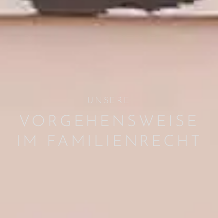
UNSERE
VORGEHENS­WEISE
IM FAMILIENRECHT