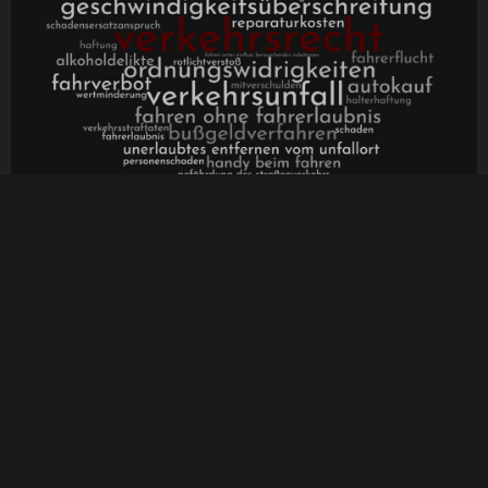
Kann Fahrerlaubnisbehörde das Fahren mit
Fahrrädern oder E-Scootern verbieten?
Der Bayerische Verwaltungsgerichtshof (BayVGH) hat
entschieden: Die derzeitige Rechtslage ermöglicht es den
Fahrerlaubnisbehörden nicht, ein Fahrverbot für
fahrerlaubnisfreie Fahrzeuge, z.B. Fahrräder oder E-Scooter, zu
verhängen.
Weiterlesen