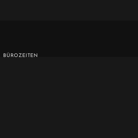
BÜROZEITEN
Mo - Do: 9:00 - 17:00
Fr: 9:00 - 13:00
Unser Büro ist zurzeit geschlossen.
KONTAKT
Advo
catae
Kanzlei Berlin
Schlüterstraße 42
10707 Berlin-Charlottenburg