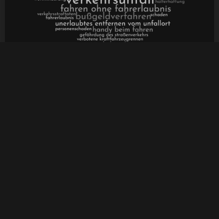
Alkohol im Strassenverkehr – Trunkenheitsfahrt mit
E-Scooter
Zu zwei vollkommen unterschiedlichen Sichtweisen kamen jetzt
das Landgericht (LG) Halle und das Amtsgericht (AG)
München, als es um Trunkenheitsfahrten mit einem E-Scooter
ging. Insbesondere die Frage, ob ein E-Scooter eher der
Gattung eines Kraftfahrzeugs oder eines Fahrrads zugehörig
ist, hat Auswirkungen auf das Strafmaß.
Weiterlesen
Alkoholfahrt
E-Scooter
22. Oktober 2020
Tag
1
2