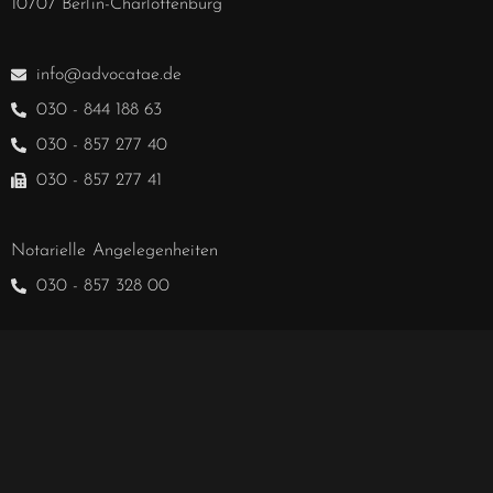
10707 Berlin-Charlottenburg
info@advocatae.de
030 - 844 188 63
030 - 857 277 40
030 - 857 277 41
Notarielle Angelegenheiten
030 - 857 328 00
Hablamos español.
We speak English.
COOKIE RICHTLINIE
DATENSCHUTZ