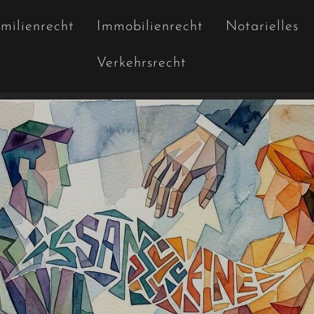
milienrecht
Immobilienrecht
Notarielles
Verkehrsrecht