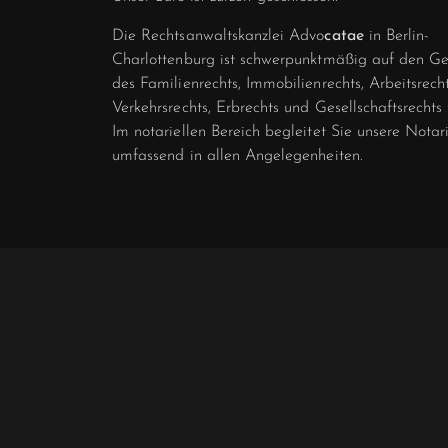
Die Rechtsanwaltskanzlei Advo
catae
in Berlin-
Charlottenburg ist schwer­punkt­­mäßig auf den G
des Familien­rechts, Immobilien­rechts, Arbeitsrecht
Verkehrs­rechts, Erbrechts und Gesellschafts­rechts 
Im notariellen Bereich begleitet Sie unsere Notar
umfassend in allen Angelegen­heiten.
COOKI
©2025 Ad