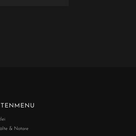
ITENMENU
lei
lte & Notare