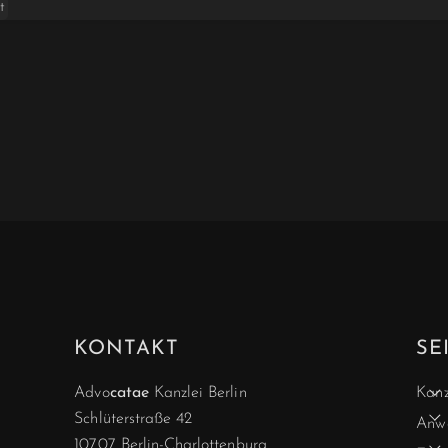
t
KONTAKT
SE
Advo
catae
Kanzlei Berlin
Kanz
Schlüterstraße 42
Anwä
10707 Berlin-Charlottenburg