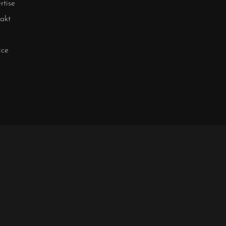
rtise
akt
ice
RESSUM
nwälten mbB