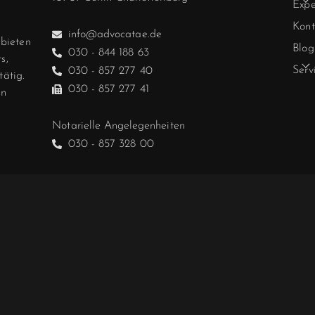
Expe
Kont
info@advocatae.de
ebieten
Blog
030 - 844 188 63
s,
Serv
030 - 857 277 40
tätig.
030 - 857 277 41
in
Notarielle Angelegenheiten
030 - 857 328 00
Hablamos español.
We speak English.
E RICHTLINIE
DATENSCHUTZ
HAFTUNGSAUSSCHLUSS
IMP
vo
catae
Partnerschaft von Rechtsanwältinnen und Rechtsa