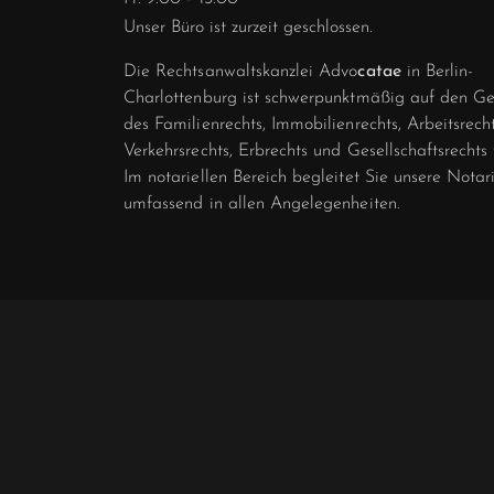
Unser Büro ist zurzeit geschlossen.
Die Rechtsanwaltskanzlei Advo
catae
in Berlin-
Charlottenburg ist schwer­punkt­­mäßig auf den G
des Familien­rechts, Immobilien­rechts, Arbeitsrecht
Verkehrs­rechts, Erbrechts und Gesellschafts­rechts 
Im notariellen Bereich begleitet Sie unsere Notar
umfassend in allen Angelegen­heiten.
COOKI