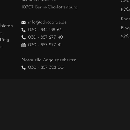
Anwä
10707 Berlin-Charlottenburg
Expe
Kont
info@advocatae.de
ebieten
Blog
030 - 844 188 63
s,
Serv
030 - 857 277 40
tätig.
030 - 857 277 41
in
Notarielle Angelegenheiten
030 - 857 328 00
Hablamos español.
We speak English.
E RICHTLINIE
DATENSCHUTZ
HAFTUNGSAUSSCHLUSS
IMP