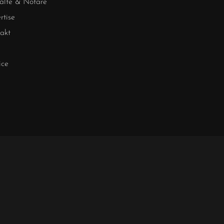
lte & Notare
rtise
akt
ice
RESSUM