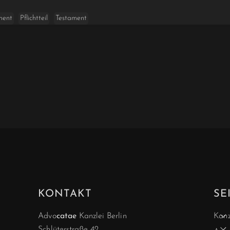
ment
Pflichtteil
Testament
KONTAKT
SE
Advo
catae
Kanzlei Berlin
Kanz
Schlüterstraße 42