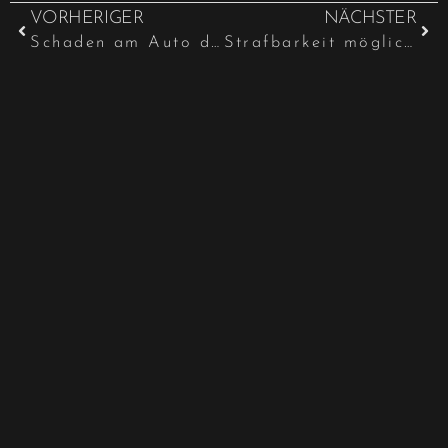
VORHERIGER
NÄCHSTER
Schaden am Auto durch Waschanlage – nicht immer ist Betreiber schuld
Strafbarkeit möglich, wenn die Mutter das minderjährige Kind tätowiert …