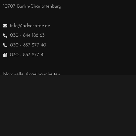
10707 Berlin-Charlottenburg
info@advocatae.de
030 - 844 188 63
030 - 857 277 40
030 - 857 277 41
Notarielle Angelegenheiten
030 - 857 328 00
Hablamos español.
We speak English.