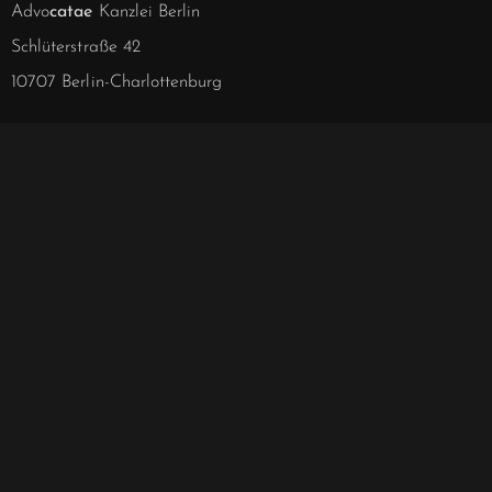
Advo
catae
Kanzlei Berlin
Schlüterstraße 42
10707 Berlin-Charlottenburg
info@advocatae.de
030 - 844 188 63
030 - 857 277 40
030 - 857 277 41
Notarielle Angelegenheiten
030 - 857 328 00
Hablamos español.
We speak English.