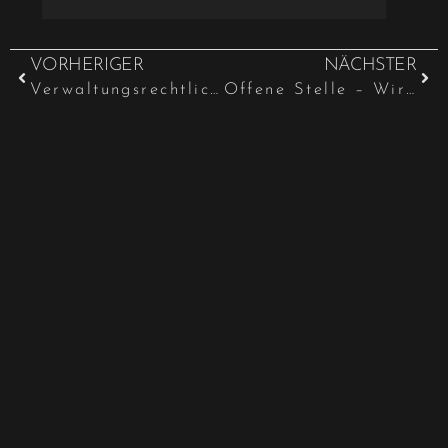
VORHERIGER
NÄCHSTER
Verwaltungsrechtliche Rehabilitierung wegen rechtsstaatswidriger Adoption in der DDR
Offene Stelle – Wir suchen Verstärkung für unser Kanzlei Team!