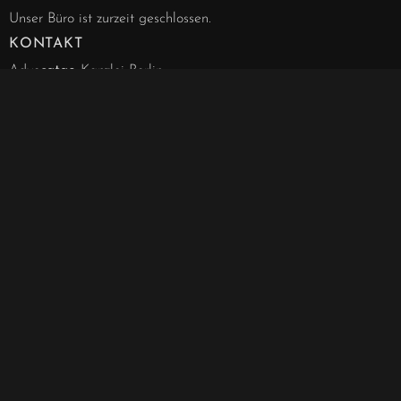
Unser Büro ist zurzeit geschlossen.
KONTAKT
Advo
catae
Kanzlei Berlin
Schlüterstraße 42
10707 Berlin-Charlottenburg
info@advocatae.de
030 - 844 188 63
030 - 857 277 40
030 - 857 277 41
Notarielle Angelegenheiten
030 - 857 328 00