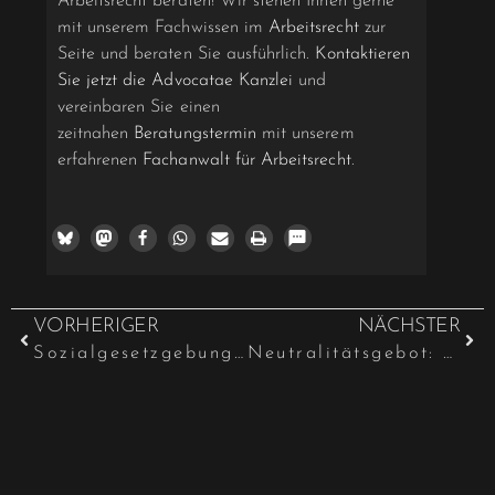
Arbeitsrecht beraten! Wir stehen Ihnen gerne
mit unserem Fachwissen im
Arbeitsrecht
zur
Seite und beraten Sie ausführlich.
Kontaktieren
Sie jetzt die Advocatae Kanzlei
und
vereinbaren Sie einen
zeitnahen
Beratungstermin
mit unserem
erfahrenen
Fachanwalt für Arbeitsrecht
.
VORHERIGER
NÄCHSTER
Sozialgesetzgebung: Gesetzentwurf für moderne Arbeitsförderung 2024
Neutralitätsgebot: Muss Verwaltung sichtbare Religionssymbole dulden?