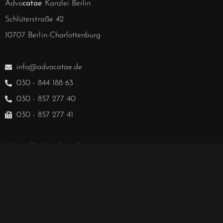
Advo
catae
Kanzlei Berlin
Schlüterstraße 42
10707 Berlin-Charlottenburg
info@advocatae.de
030 - 844 188 63
030 - 857 277 40
030 - 857 277 41
Notarielle Angelegenheiten
030 - 857 328 00
Hablamos español.
We speak English.