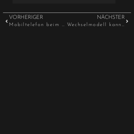
VORHERIGER
NÄCHSTER
Mobiltelefon beim Fahren in der Hand als Navigationsgerät ist strafbar
Wechselmodell kann im Umgangsverfahren angeordnet werden