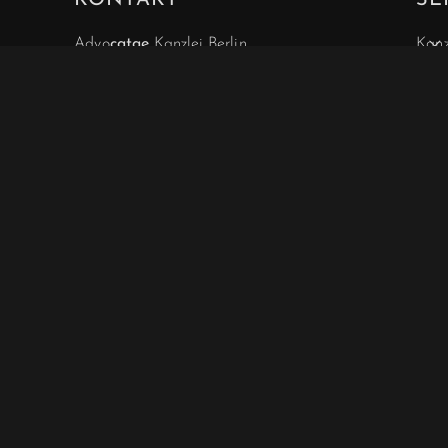
KONTAKT
SE
Advo
catae
Kanzlei Berlin
Kanz
Schlüterstraße 42
Anwä
10707 Berlin-Charlottenburg
Expe
Kont
info@advocatae.de
ebieten
Blog
030 - 844 188 63
s,
Serv
030 - 857 277 40
tätig.
030 - 857 277 41
in
Notarielle Angelegenheiten
030 - 857 328 00
Hablamos español.
We speak English.