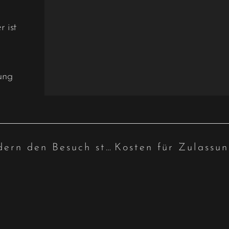
 ist
ung
Eltern verweigern ihren Kindern den Besuch staatlich anerkannter Schulen – teilweiser Sorgerechtsentzug