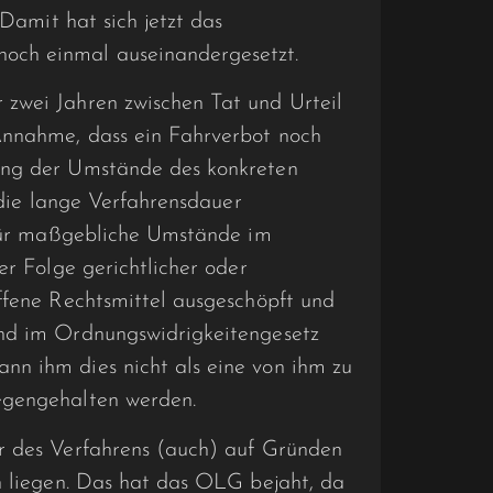
 Damit hat sich jetzt das
och einmal auseinandergesetzt.
zwei Jahren zwischen Tat und Urteil
Annahme, dass ein Fahrverbot noch
ung der Umstände des konkreten
f die lange Verfahrensdauer
erfür maßgebliche Umstände im
er Folge gerichtlicher oder
ffene Rechtsmittel ausgeschöpft und
und im Ordnungswidrigkeitengesetz
n ihm dies nicht als eine von ihm zu
egengehalten werden.
r des Verfahrens (auch) auf Gründen
n liegen. Das hat das OLG bejaht, da