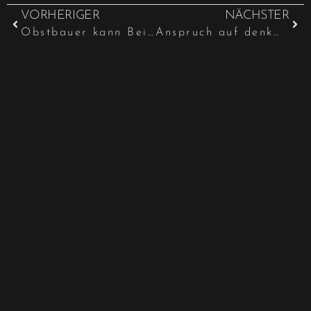
VORHERIGER
NÄCHSTER
Obstbauer kann Beitragspflicht für Erntehelfer nicht umgehen
Anspruch auf denkmalrechtliche Genehmigung für Solarzaun?