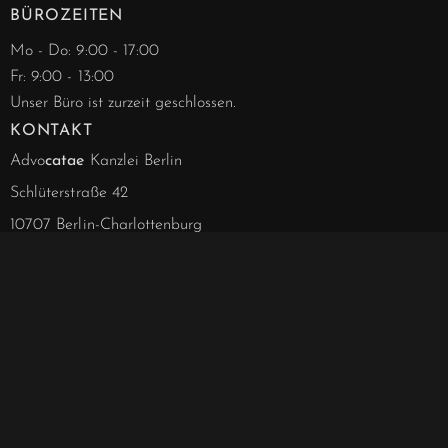
BÜROZEITEN
Mo - Do: 9:00 - 17:00
Fr: 9:00 - 13:00
Unser Büro ist zurzeit geschlossen.
KONTAKT
Advo
catae
Kanzlei Berlin
Schlüterstraße 42
10707 Berlin-Charlottenburg
info@advocatae.de
030 - 844 188 63
030 - 857 277 40
030 - 857 277 41