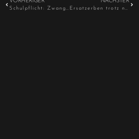
VORHERIGER
NÄCHSTER
Schulpflicht: Zwangsgeld gegen Eltern möglich!
Ersatzerben trotz namentlicher Bestimmung von Schlusserben