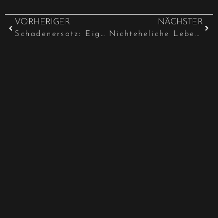
VORHERIGER
NÄCHSTER
Schadenersatz: Eigener Gutachter versus Versicherungsgutachter
Nichteheliche Lebensgemeinschaft: Ausgleichsanspruch nach Beziehungsende?