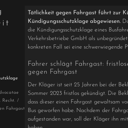
g
Tätlichkeit gegen Fahrgast führt zur 
eit
Kündigungsschutzklage abgewiesen.
Da
die Kündigungsschutzklage eines Busfahr
Verkehrsbetriebe GmbH als unbegründet 
konkreten Fall sei eine schwerwiegende P
Fahrer schlägt Fahrgast: fristl
gegen Fahrgast
Der Kläger ist seit 25 Jahren bei der Be
dvocatae
Sommer 2023 fristlos gekündigt. Die Bek
. Recht.
/
dass dieser einen Fahrgast gewaltsam v
gen Fahrgast
Bus geworfen habe. Nachdem der Fahrgas
aufgestanden war, soll der Kläger ihn mi
haben.