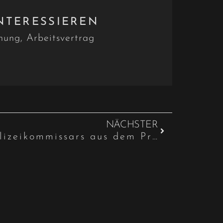
NTERESSIEREN
ung, Arbeitsvertrag
NÄCHSTER
Entlassung eines Polizeikommissars aus dem Probebeamtenverhältnis – fehlende charakterliche Eignung