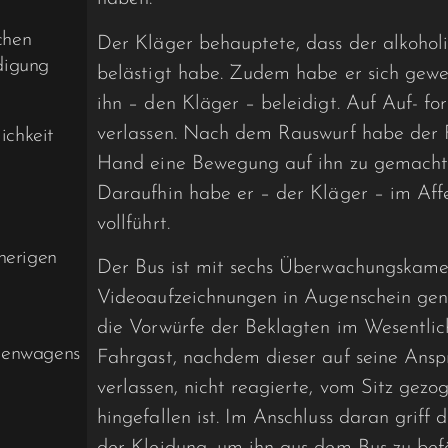
chen
Der Kläger behauptete, dass der alkoholi
ndigung
belästigt habe. Zudem habe er sich gewe
ihn – den Kläger – beleidigt. Auf Auf- f
verlassen. Nach dem Rauswurf habe der 
ichkeit
Hand eine Bewegung auf ihn zu gemacht 
Daraufhin habe er – der Kläger – im Af
vollführt.
herigen
Der Bus ist mit sechs Überwachungskame
Videoaufzeichnungen in Augenschein gen
die Vorwürfe der Beklagten im Wesentlic
menwagens
Fahrgast, nachdem dieser auf seine Ansp
verlassen, nicht reagierte, vom Sitz gez
hingefallen ist. Im Anschluss daran griff
der Kleidung, um ihn aus dem Bus zu befö