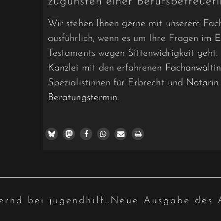
zugunsten einer Berufsbetreueri
Wir stehen Ihnen gerne mit unserem Fach
ausführlich, wenn es um Ihre Fragen im
E
Testaments wegen Sittenwidrigkeit geht.
Kanzlei
mit den erfahrenen
Fachanwältin
Spezialistinnen für Erbrecht und
Notarin
Beratungstermin
.
Kfz-Kosten einkommensmindernd bei jugendhilferechtlichem Kostenbeitrag