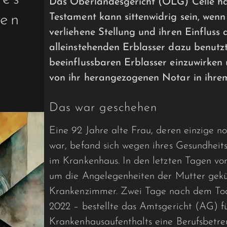
Das Oberlandesgericht (OLG) Celle hat 
ten
Testament kann sittenwidrig sein, wenn 
verliehene Stellung und ihren Einfluss 
alleinstehenden Erblasser dazu benutzt,
beeinflussbaren Erblasser einzuwirken
von ihr herangezogenen Notar in ihrem 
Das war geschehen
Eine 92 Jahre alte Frau, deren einzige n
war, befand sich wegen ihres Gesundhei
im Krankenhaus. In den letzten Tagen vor
um die Angelegenheiten der Mutter gekü
Krankenzimmer. Zwei Tage nach dem Tod
2022 – bestellte das Amtsgericht (AG) f
Krankenhausaufenthalts eine Berufsbetreu