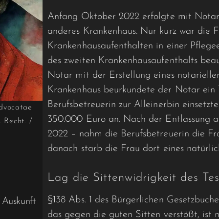
Anfang Oktober 2022 erfolgte mit Notarz
anderes Krankenhaus. Nur kurz war die F
Krankenhausaufenthalten in einer Pflege
des zweiten Krankenhausaufenthalts beau
Notar mit der Erstellung eines notarielle
Krankenhaus beurkundete der Notar ein 
Berufsbetreuerin zur Alleinerbin einsetz
dvocatae
350.000 Euro an. Nach der Entlassung 
. Recht.
/
2022 – nahm die Berufsbetreuerin die Fra
danach starb die Frau dort eines natürli
Lag die Sittenwidrigkeit des Te
§138 Abs. 1 des Bürgerlichen Gesetzbuche
 Auskunft
das gegen die guten Sitten verstößt, ist 