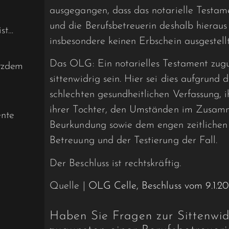
ausgegangen, dass das notarielle Testame
und die Berufsbetreuerin deshalb hieraus 
st…
insbesondere keinen Erbschein ausgestell
Das OLG: Ein notarielles Testament zugu
otzdem
sittenwidrig sein. Hier sei dies aufgrund 
schlechten gesundheitlichen Verfassung
ihrer Tochter, den Umständen im Zusamm
ente
Beurkundung sowie dem engen zeitlichen 
Betreuung und der Testierung der Fall.
Der Beschluss ist rechtskräftig.
Quelle |
OLG Celle, Beschluss vom 9.1.2
Haben Sie Fragen zur Sittenwid