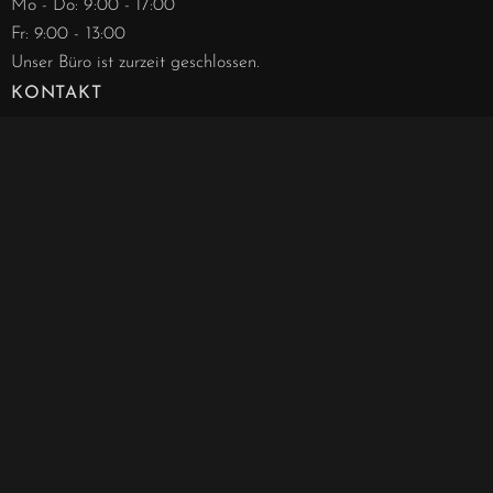
Mo - Do: 9:00 - 17:00
Fr: 9:00 - 13:00
Unser Büro ist zurzeit geschlossen.
KONTAKT
Advo
catae
Kanzlei Berlin
Schlüterstraße 42
10707 Berlin-Charlottenburg
info@advocatae.de
030 - 844 188 63
030 - 857 277 40
030 - 857 277 41
Notarielle Angelegenheiten
030 - 857 328 00