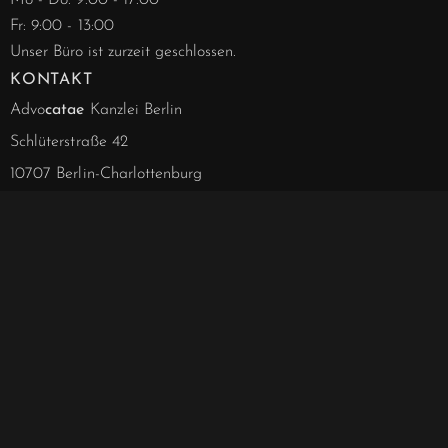
Fr: 9:00 - 13:00
Unser Büro ist zurzeit geschlossen.
KONTAKT
Advo
catae
Kanzlei Berlin
Schlüterstraße 42
10707 Berlin-Charlottenburg
info@advocatae.de
030 - 844 188 63
030 - 857 277 40
030 - 857 277 41
Notarielle Angelegenheiten
030 - 857 328 00