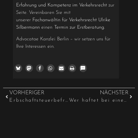
Erfahrung und Kompetenz im Verkehrsrecht
zur
Seite. Vereinbaren Sie mit
unserer
Fachanwältin für Verkehrsrecht Ulrike
Silbermann
einen
Termin zur Erstberatung
.
Advocatae Kanzlei Berlin – wir setzen uns für
Ihre Interessen ein.
VORHERIGER
NÄCHSTER
Erbschaftsteuerbefreiung: Kein Wegfall bei unzumutbarer Selbstnutzung des Familienheims
Wer haftet bei einem Unfall auf einem Parkplatz?