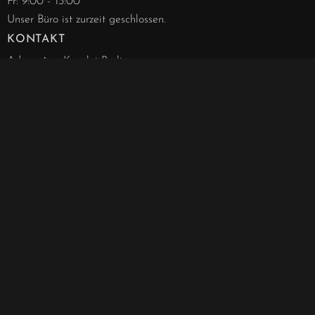
Fr: 9:00 - 13:00
Unser Büro ist zurzeit geschlossen.
KONTAKT
Advo
catae
Kanzlei Berlin
Schlüterstraße 42
10707 Berlin-Charlottenburg
info@advocatae.de
030 - 844 188 63
030 - 857 277 40
030 - 857 277 41
Notarielle Angelegenheiten
030 - 857 328 00