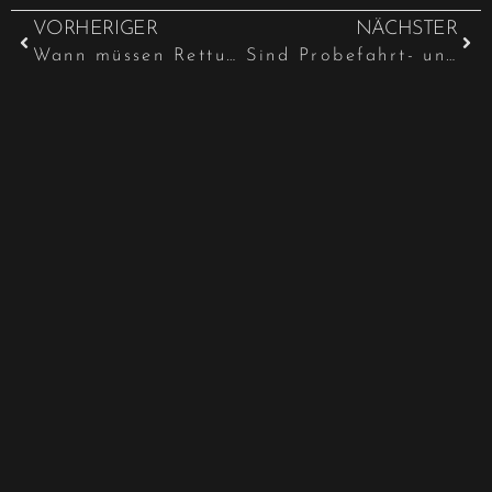
VORHERIGER
NÄCHSTER
Wann müssen Rettungsgassen gebildet werden?
Sind Probefahrt- und Verbringungskosten Reparaturkosten?