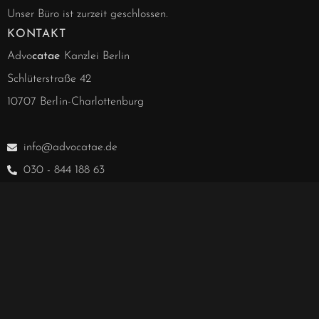
Unser Büro ist zurzeit geschlossen.
KONTAKT
Advo
catae
Kanzlei Berlin
Schlüterstraße 42
10707 Berlin-Charlottenburg
info@advocatae.de
030 - 844 188 63
030 - 857 277 40
030 - 857 277 41
Notarielle Angelegenheiten
030 - 857 328 00