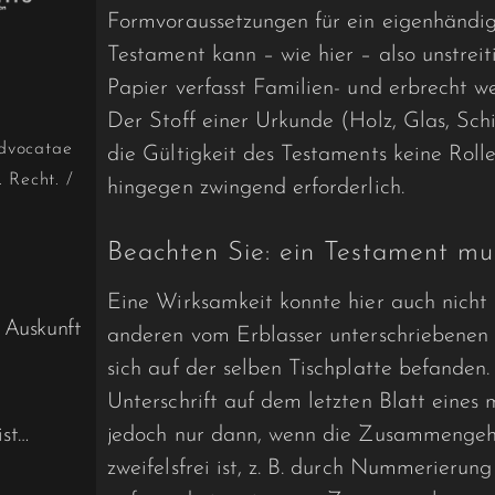
Formvoraussetzungen für ein eigenhändi
Testament kann – wie hier – also unstreit
Papier verfasst Familien- und erbrecht werd
Der Stoff einer Urkunde (Holz, Glas, Schief
dvocatae
die Gültigkeit des Testaments keine Rolle.
. Recht.
/
hingegen zwingend erforderlich.
Beachten Sie: ein Testament mu
Eine Wirksamkeit konnte hier auch nic
 Auskunft
anderen vom Erblasser unterschriebenen 
sich auf der­ selben Tischplatte befanden.
Unterschrift auf dem letzten Blatt eines 
st…
jedoch nur dann, wenn die Zusammengehör
zweifelsfrei ist, z. B. durch Nummerierun