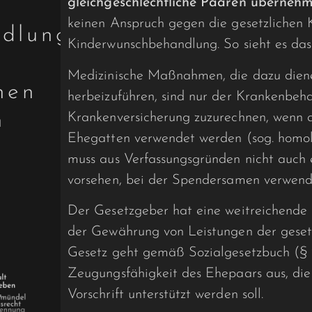
gleichgeschlechtliche Paaren überneh
keinen Anspruch gegen die gesetzlichen K
ndlung
Kinderwunschbehandlung. So sieht es das
Medizinische Maßnahmen, die dazu diene
hen
herbeizuführen, sind nur der Krankenbe
n
Krankenversicherung zuzurechnen, wenn a
Ehegatten verwendet werden (sog. homol
muss aus Verfassungsgründen nicht auch
vorsehen, bei der Spendersamen verwende
Der Gesetzgeber hat eine weitreichende 
der Gewährung von Leistungen der geset
Gesetz geht gemäß Sozialgesetz­buch (§
Zeugungsfähigkeit des Ehepaars aus, die
Vorschrift unterstützt werden soll.