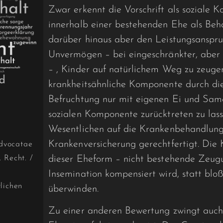
Zwar erkennt die Vorschrift als soziale
innerhalb einer bestehenden Ehe als Behan
darüber hinaus aber den Leis­tungsanspru
Unvermögen – bei eingeschränkter, aber 
– , Kinder auf natürlichem Weg zu zeugen
krankheitsähnliche Komponente durch die
Befruchtung nur mit eigenen Ei­ und Same
sozialen Kompo­nente zurücktreten zu las
Wesentlichen auf die Kranken­behandlung
Krankenversicherung gerechtfertigt. Die 
dvocatae
dieser Eheform – nicht bestehende Zeugu
. Recht.
/
Insemination kompensiert wird, statt bloß
lichen
überwinden.
Zu einer anderen Bewertung zwingt auch n