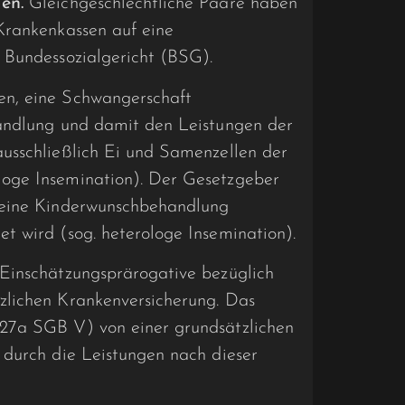
men.
Gleichgeschlechtliche Paare haben
rankenkas­sen auf eine
 Bundessozialgericht (BSG).
n, eine Schwangerschaft
handlung und damit den Leistungen der
usschließlich Ei­ und Samenzellen der
oge Insemi­nation). Der Gesetzgeber
 eine Kinderwunschbehand­lung
t wird (sog. heterologe Insemination).
Einschätzungsprärogative bezüglich
zlichen Krankenversicherung. Das
 27a SGB V) von einer grundsätzlichen
 durch die Leistungen nach dieser