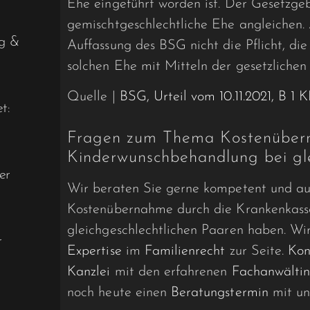
Ehe eingeführt worden ist. Der Gesetzgeb
gemischtgeschlechtliche Ehe angleichen.
ng &
Auffassung des BSG nicht die Pflicht, die
solchen Ehe mit Mitteln der gesetzlichen
Quelle |
BSG, Urteil vom 10.11.2021, B 1 
t:
Fragen zum Thema Kostenüber
Kinderwunschbehandlung bei gle
er
Wir beraten Sie gerne kompetent und au
Kostenübernahme durch die Krankenkasse
gleichgeschlechtlichen Paaren haben. Wi
r
Expertise
im
Familienrecht
zur Seite.
Kon
Kanzlei
mit den erfahrenen
Fachanwältin
noch heute einen
Beratungstermin
mit un