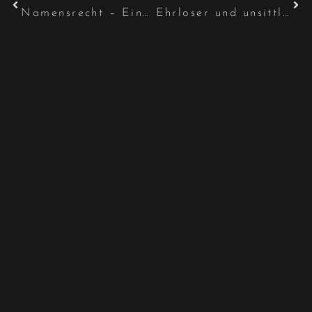
Namensrecht – Einwilligung in Namensänderung kann auch ohne Kindeswohlgefährdung ersetzt werden
Ehrloser und unsittlicher Lebenswandel ist kein Grund mehr für einen Pflichtteilsentzug