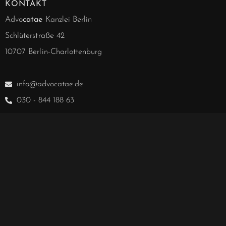
KONTAKT
Advo
catae
Kanzlei Berlin
Schlüterstraße 42
10707 Berlin-Charlottenburg
info@advocatae.de
030 - 844 188 63
030 - 857 277 40
030 - 857 277 41
Notarielle Angelegenheiten
030 - 857 328 00
Hablamos español.