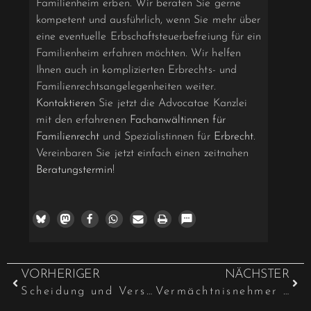
Familienheim erben. Wir beraten Sie gerne
kompetent und ausführlich, wenn Sie mehr über
eine eventuelle Erbschaftsteuerbefreiung für ein
Familienheim erfahren möchten. Wir helfen
Ihnen auch in komplizierten Erbrechts- und
Familienrechtsangelegenheiten weiter.
Kontaktieren
Sie jetzt die Advocatae Kanzlei
mit den erfahrenen
Fachanwältinnen für
Familienrecht
und Spezialistinnen für
Erbrecht
.
Vereinbaren Sie jetzt einfach einen zeitnahen
Beratungstermin
!
VORHERIGER
NÄCHSTER
Scheidung und Versorgungsausgleich: Wenn sich die Ehefrau von ihrem inhaftierten Mann trennen möchte
Vermächtnisnehmer ist nicht am Verfahren zur Ernennung des Testamentsvollstreckers zu beteiligen