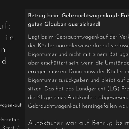
Betrug beim Gebrauchtwagenkauf: Fahrz
uf:
guten Glauben ausreichend!
 in
Legt beim Gebrauchtwagenkauf der Verkä
der Käufer normalerweise darauf verlasse
en
Eigentümer und nicht mit einem Betrüger
nd
aber erschüttert sein, wenn die Umständ
erregen müssen. Dann muss der Käufer i
Eigentümer zurückgeben und bleibt auf 
sitzen. Das hat das Landgericht (LG) Fra
die Klage eines Autokäufers abgewiesen,
Gebrauchtwagenkauf hereingefallen war.
dvocatae
Autokäufer war auf Betrug be
. Recht.
/