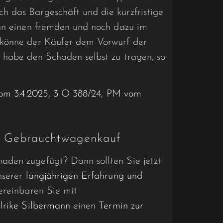
 das Bargeschäft und die kurzfristige
 an einen fremden und noch dazu im
 könne der Käufer dem Vorwurf der
 habe den Schaden selbst zu tragen, so
vom 3.4.2025, 3 O 388/24
,
PM vom
im Gebrauchtwagenkauf
aden zugefügt? Dann sollten Sie jetzt
nserer
langjährigen Erfahrung und
ereinbaren Sie mit
lrike Silbermann
einen
Termin zur