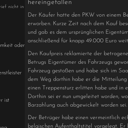
hereingefallen
ef nicht in
Der Käufer hatte den PKW von einem Bet
erworben. Kurze Zeit nach dem Kauf bes
und gab es dem ursprünglichen Eigentüme
anschließend für knapp 49.000 Euro weit
mkeit oder
Den Kaufpreis reklamierte der betrogene K
Betrugs Eigentümer des Fahrzeugs geword
Fahrzeug gestoßen und habe sich im Saar
nstleister
dem Weg dorthin habe er die Mitteilung 
einen Treppensturz erlitten habe und in 
Dorthin sei er nun umgeleitet worden, w
 ist
Barzahlung auch abgewickelt worden sei.
Der Betrüger habe einen vermeintlich ec
belgischen Aufenthaltstitel vorgelegt. E
ung