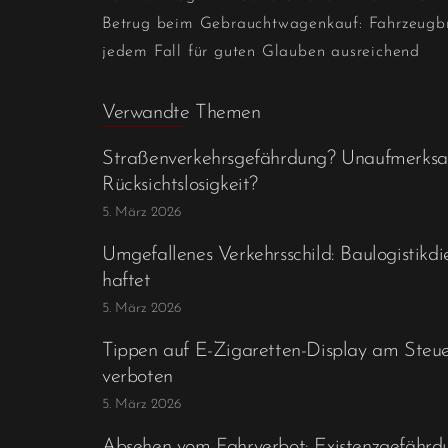
Betrug beim Gebrauchtwagenkauf: Fahrzeugbri
jedem Fall für guten Glauben ausreichend
Verwandte Themen
Straßenverkehrsgefährdung? Unaufmerksa
Rücksichtslosigkeit?
5. März 2026
Umgefallenes Verkehrsschild: Baulogistikdie
haftet
5. März 2026
Tippen auf E-Zigaretten-Display am Steuer
verboten
5. März 2026
Absehen vom Fahrverbot: Existenzgefährd