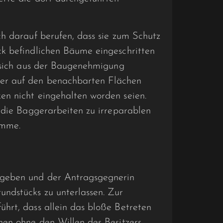
h darauf berufen, dass sie zum Schutz
k befindlichen Bäume eingeschritten
e sich aus der Baugenehmigung
er auf den benachbarten Flächen
n nicht eingehalten worden seien.
 die Baggerarbeiten zu irreparablen
omme.
egeben und der Antragsgegnerin
ndstücks zu unterlassen. Zur
hrt, dass allein das bloße Betreten
nen ohne den Willen des Besitzers