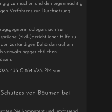
gängig zu machen und den eigenmächtig
igen Verfahrens zur Durchsetzung
ragsgegnerin oblegen, sich zur
prüche (zivil-)gerichtlicher Hilfe zu
r den zuständigen Behörden auf ein
els verwaltungsgerichtlichen
üssen.
2023, 435 C 8845/23
, PM vom
 Schutzes von Bäumen bei
beraten Sie kompetent und umfassend