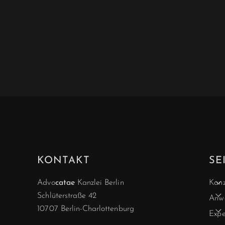
KONTAKT
SE
Advo
catae
Kanzlei Berlin
Kanz
Schlüterstraße 42
Anwä
10707 Berlin-Charlottenburg
Expe