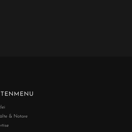
ITENMENU
lei
lte & Notare
rtise