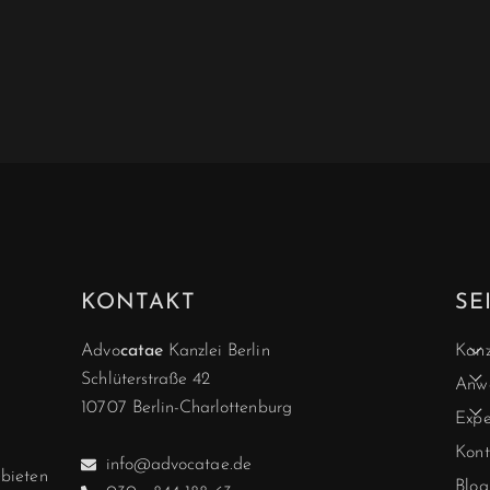
KONTAKT
SE
Advo
catae
Kanzlei Berlin
Kanz
Schlüterstraße 42
Anwä
10707 Berlin-Charlottenburg
Expe
Kont
info@advocatae.de
ebieten
Blog