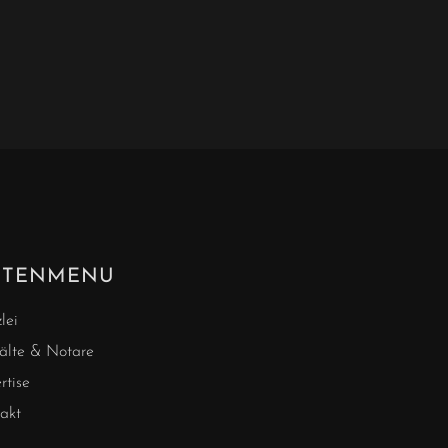
ITENMENU
lei
lte & Notare
rtise
akt